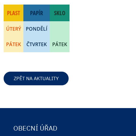
PLAST
PAPÍR
SKLO
ÚTERÝ
PONDĚLÍ
PÁTEK
ČTVRTEK
PÁTEK
ZPĚT NA AKTUALITY
OBECNÍ ÚŘAD