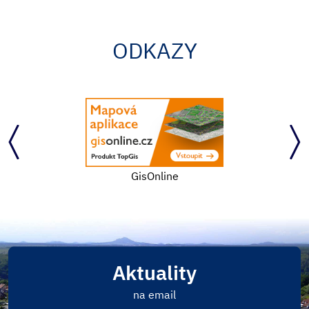
ODKAZY
GisOnline
Aktuality
na email