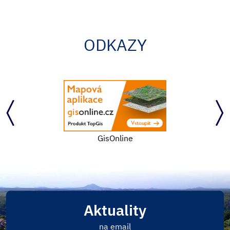
ODKAZY
GisOnline
Aktuality
na email