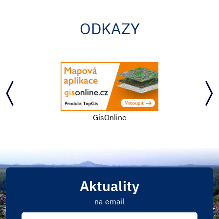
ODKAZY
GisOnline
Aktuality
na email