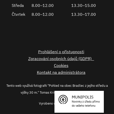
Středa
8.00–12.00
13.30–15.00
Čtvrtek
8.00–12.00
13.30–17.00
Prohlášení o přístupnosti
Zpracování osobních údajů (GDPR)
Cookies
Kontakt na administrátora
Tento web využívá fotografii "Pohled na obec Bradlec z jejího středu a
výšky 30 m." Tomas Kristek licence CC-BY-SA-4.0
MUNIPOLIS
Novinky z úřadu přímo
Vyrobeno v
Origine
2023
do vašeho telefonu