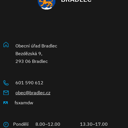
Obecní úřad Bradlec
Bezdězská 9,
293 06 Bradlec
601 590 612
obec@bradlec.cz
fsxamdw
Pondělí
8.00–12.00
13.30–17.00