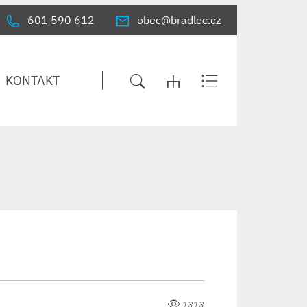
601 590 612
obec@bradlec.cz
KONTAKT
1313