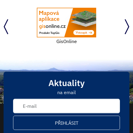
GisOnline
Aktuality
na email
PŘIHLÁSIT