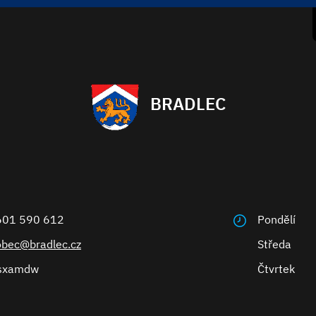
BRADLEC
601 590 612
Pondělí
obec@bradlec.cz
Středa
sxamdw
Čtvrtek