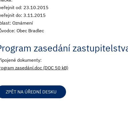
veřejnit od: 23.10.2015
veřejnit do: 3.11.2015
blast: Oznámení
ůvodce: Obec Bradlec
Program zasedání zastupitelst
řipojené dokumenty:
rogram zasedání.doc (DOC 50 kB)
ZPĚT NA ÚŘEDNÍ DESKU