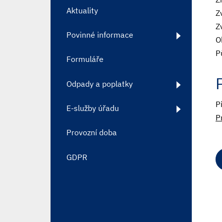
Aktuality
Z
Z
Povinné informace
O
P
Formuláře
Odpady a poplatky
P
E-služby úřadu
P
Provozní doba
GDPR