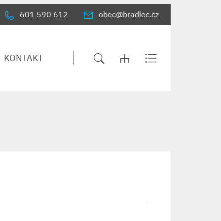
601 590 612
obec@bradlec.cz
KONTAKT