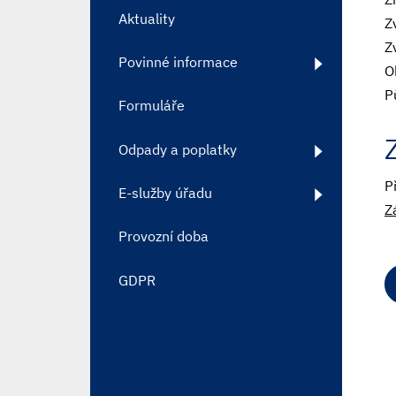
Aktuality
Z
Z
Povinné informace
O
P
Formuláře
Odpady a poplatky
P
E-služby úřadu
Z
Provozní doba
GDPR