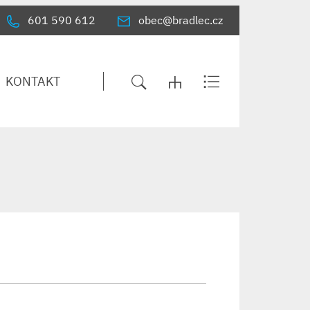
601 590 612
obec@bradlec.cz
KONTAKT