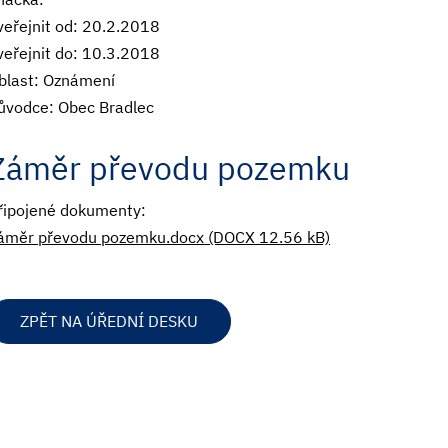
veřejnit od: 20.2.2018
veřejnit do: 10.3.2018
blast: Oznámení
ůvodce: Obec Bradlec
Záměr převodu pozemku
řipojené dokumenty:
áměr převodu pozemku.docx (DOCX 12.56 kB)
ZPĚT NA ÚŘEDNÍ DESKU