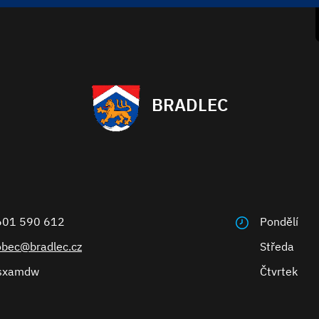
BRADLEC
601 590 612
Pondělí
obec@bradlec.cz
Středa
sxamdw
Čtvrtek