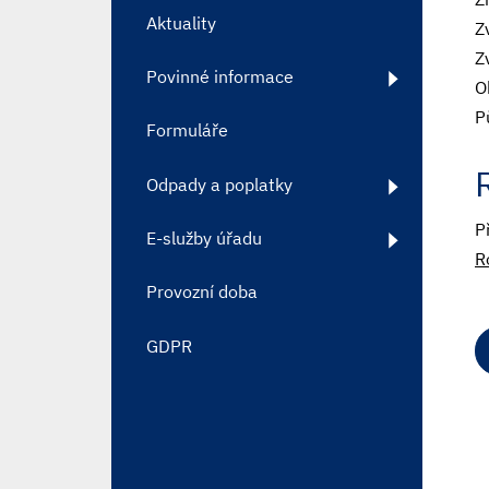
Aktuality
Z
Z
Povinné informace
O
P
Formuláře
Odpady a poplatky
P
E-služby úřadu
R
Provozní doba
GDPR