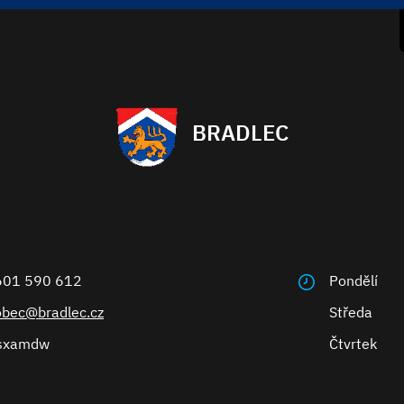
BRADLEC
601 590 612
Pondělí
obec@bradlec.cz
Středa
sxamdw
Čtvrtek