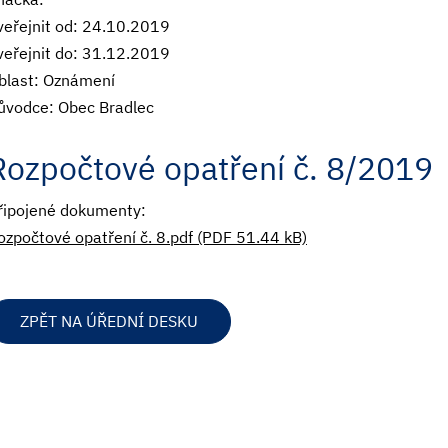
veřejnit od: 24.10.2019
veřejnit do: 31.12.2019
blast: Oznámení
ůvodce: Obec Bradlec
Rozpočtové opatření č. 8/2019
řipojené dokumenty:
ozpočtové opatření č. 8.pdf (PDF 51.44 kB)
ZPĚT NA ÚŘEDNÍ DESKU