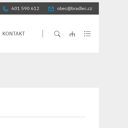
601 590 612
obec@bradlec.cz
KONTAKT