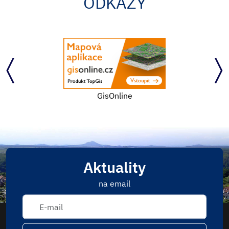
ODKAZY
GisOnline
Aktuality
na email