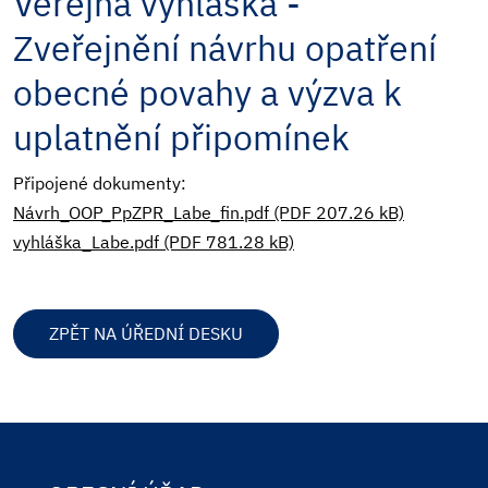
Veřejná vyhláška -
Zveřejnění návrhu opatření
obecné povahy a výzva k
uplatnění připomínek
Připojené dokumenty:
Návrh_OOP_PpZPR_Labe_fin.pdf (PDF 207.26 kB)
vyhláška_Labe.pdf (PDF 781.28 kB)
ZPĚT NA ÚŘEDNÍ DESKU