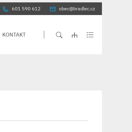
601 590 612
obec@bradlec.cz
KONTAKT