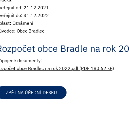
veřejnit od: 21.12.2021
veřejnit do: 31.12.2022
blast: Oznámení
ůvodce: Obec Bradlec
Rozpočet obce Bradle na rok 2
řipojené dokumenty:
ozpočet obce Bradlec na rok 2022.pdf (PDF 180.62 kB)
ZPĚT NA ÚŘEDNÍ DESKU