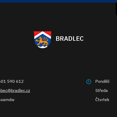
BRADLEC
601 590 612
Pondělí
obec@bradlec.cz
Středa
sxamdw
Čtvrtek