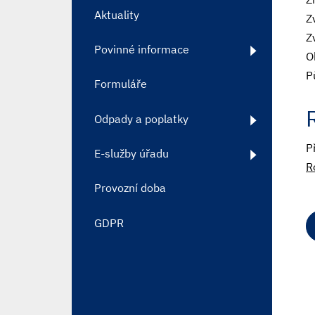
Aktuality
Z
Z
Povinné informace
O
P
Formuláře
Odpady a poplatky
P
E-služby úřadu
R
Provozní doba
GDPR