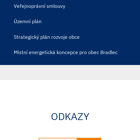
Veřejnoprávní smlouvy
Územní plán
Strategický plán rozvoje obce
Místní energetická koncepce pro obec Bradlec
ODKAZY