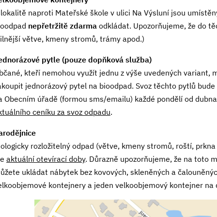
 lokalitě naproti Mateřské škole v ulici Na Výsluní jsou umíst
ioodpad
nepřetržitě zdarma
odkládat. Upozorňujeme, že do tě
silnější větve, kmeny stromů, trámy apod.)
ednorázové pytle (pouze dopňková služba)
bčané, kteří nemohou využít jednu z výše uvedených variant, 
akoupit jednorázový pytel na bioodpad. Svoz těchto pytlů bud
a Obecním úřadě (formou sms/emailu) každé pondělí od dubna 
ktuálního ceníku za svoz odpadu
.
arodějnice
iologicky rozložitelný odpad (větve, kmeny stromů, roští, prkna 
le
aktuální otevírací doby
. Důrazně upozorňujeme, že na toto m
ůžete ukládat nábytek bez kovových, skleněných a čalouněných
elkoobjemové kontejnery a jeden velkoobjemový kontejner na 