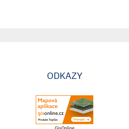
ODKAZY
GisOnline