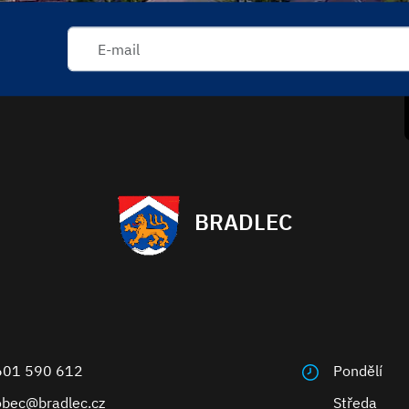
BRADLEC
601 590 612
Pondělí
obec@bradlec.cz
Středa