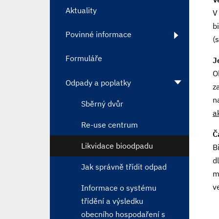
Aktuality
V
b
Povinné informace
(
Formuláře
J
O
Odpady a poplatky
z
n
Sběrný dvůr
a
Re-use centrum
Č
Likvidace bioodpadu
B
d
Jak správně třídit odpad
m
v
Informace o systému
třídění a výsledku
obecního hospodaření s