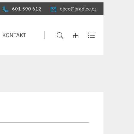
601 590 612
obec@bradlec.cz
KONTAKT