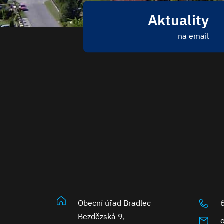
Aktuality
na email
Obecní úřad Bradlec
Bezdězská 9,