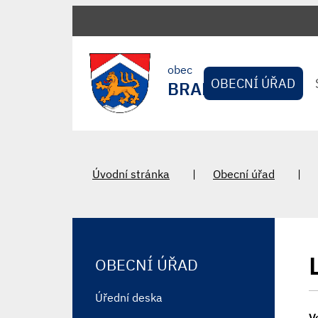
obec
OBECNÍ ÚŘAD
BRADLEC
Úvodní stránka
Obecní úřad
OBECNÍ ÚŘAD
Úřední deska
V