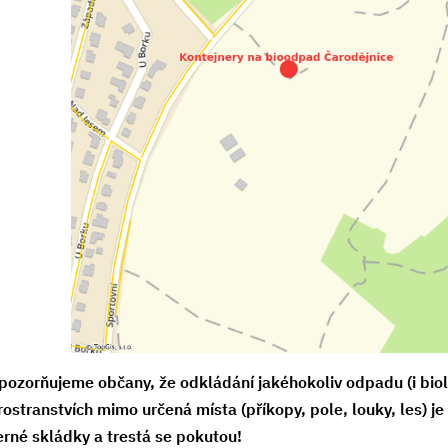
pozorňujeme občany, že odkládání jakéhokoliv odpadu (i biol
rostranstvích mimo určená místa (příkopy, pole, louky, les) 
erné skládky a trestá se pokutou!