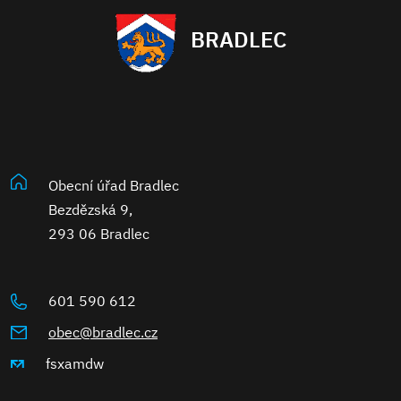
BRADLEC
Obecní úřad Bradlec
Bezdězská 9,
293 06 Bradlec
601 590 612
obec@bradlec.cz
fsxamdw