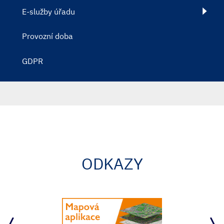
E-služby úřadu
Provozní doba
GDPR
ODKAZY