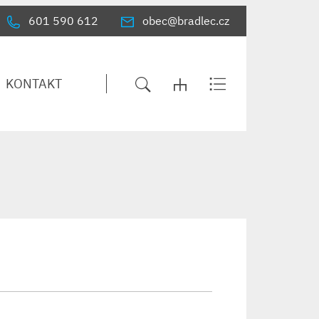
601 590 612
obec@bradlec.cz
KONTAKT