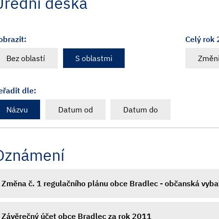
Úřední deska
obrazit:
Celý rok
Bez oblastí
S oblastmi
Změni
eřadit dle:
Názvu
Datum od
Datum do
Oznámení
Změna č. 1 regulačního plánu obce Bradlec - občanská vyb
Závěrečný účet obce Bradlec za rok 2011